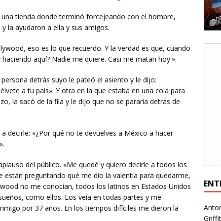
n una tienda donde terminó forcejeando con el hombre,
y la ayudaron a ella y sus amigos.
lywood, eso es lo que recuerdo. Y la verdad es que, cuando
oy haciendo aquí? Nadie me quiere. Casi me matan hoy'».
persona detrás suyo le pateó el asiento y le dijo:
lvete a tu país». Y otra en la que estaba en una cola para
o, la sacó de la fila y le dijo que no se pararía detrás de
 a decirle: «¿Por qué no te devuelves a México a hacer
».
aplauso del público. «Me quedé y quiero decirle a todos los
 se están preguntando qué me dio la valentía para quedarme,
ENT
ywood no me conocían, todos los latinos en Estados Unidos
 sueños, como ellos. Los veía en todas partes y me
Anto
migo por 37 años. En los tiempos difíciles me dieron la
Griff