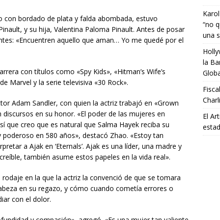
Karol
ro con bordado de plata y falda abombada, estuvo
“no q
ault, y su hija, Valentina Paloma Pinault. Antes de posar
una s
esentes: «Encuentren aquello que aman… Yo me quedé por el
Holly
la Ba
rrera con títulos como «Spy Kids», «Hitman’s Wife’s
Glob
e Marvel y la serie televisiva «30 Rock».
Fisca
Charl
ctor Adam Sandler, con quien la actriz trabajó en «Grown
 discursos en su honor. «El poder de las mujeres en
El Ar
así que creo que es natural que Salma Hayek reciba su
estad
o y poderoso en 580 años», destacó Zhao. «Estoy tan
retar a Ajak en ‘Eternals’. Ajak es una líder, una madre y
creíble, también asume estos papeles en la vida real».
odaje en la que la actriz la convenció de que se tomara
 cabeza en su regazo, y cómo cuando cometía errores o
iar con el dolor.
rofundidad y compasión», agregó. «Es una mujer tan valiente