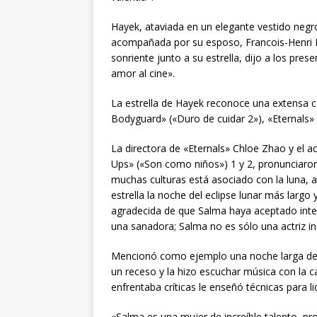
Hayek, ataviada en un elegante vestido neg
acompañada por su esposo, Francois-Henri Pin
sonriente junto a su estrella, dijo a los pr
amor al cine».
La estrella de Hayek reconoce una extensa ca
Bodyguard» («Duro de cuidar 2»), «Eternals» d
La directora de «Eternals» Chloe Zhao y el a
Ups» («Son como niños») 1 y 2, pronunciaron
muchas culturas está asociado con la luna, 
estrella la noche del eclipse lunar más larg
agradecida de que Salma haya aceptado interp
una sanadora; Salma no es sólo una actriz in
Mencionó como ejemplo una noche larga de r
un receso y la hizo escuchar música con la
enfrentaba críticas le enseñó técnicas para lid
«Salma es una mujer de increíble talento, p