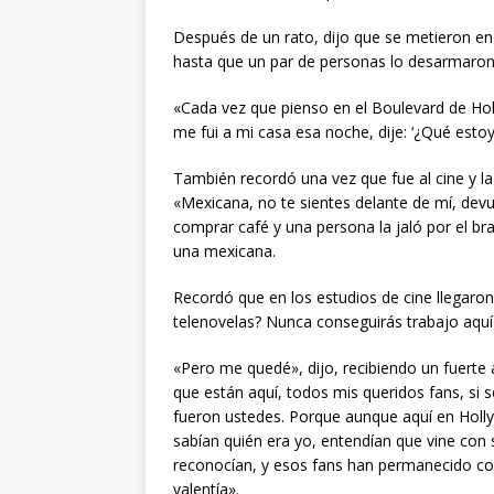
Después de un rato, dijo que se metieron e
hasta que un par de personas lo desarmaron 
«Cada vez que pienso en el Boulevard de Hol
me fui a mi casa esa noche, dije: ‘¿Qué est
También recordó una vez que fue al cine y la 
«Mexicana, no te sientes delante de mí, devué
comprar café y una persona la jaló por el braz
una mexicana.
Recordó que en los estudios de cine llegaron
telenovelas? Nunca conseguirás trabajo aquí
«Pero me quedé», dijo, recibiendo un fuerte 
que están aquí, todos mis queridos fans, si
fueron ustedes. Porque aunque aquí en Holl
sabían quién era yo, entendían que vine con
reconocían, y esos fans han permanecido con
valentía».