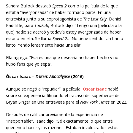
Sandra Bullock destacó
Speed 2
como la película de la que
estaba “avergonzada” de haber formado parte. En una
entrevista junto a su coprotagonista de
The Lost City
, Daniel
Radcliffe, para
TooFab
, Bullock dijo: “Tengo una [película a la
que] nadie se acercó y todavía estoy avergonzada de haber
estado en ella. Se llama
Speed 2
… No tiene sentido. Un barco
lento. Yendo lentamente hacia una isla”.
Ella agregó: “Esa es una que desearía no haber hecho y no
hubo fans que yo sepa”.
Óscar Isaac –
X-Men: Apocalypse
(2016)
Aunque se negó a “repudiar” la película,
Oscar Isaac
habló
sobre su experiencia filmando el fracaso del superhéroe de
Bryan Singer en una entrevista para el
New York Times
en 2022.
Después de calificar previamente la experiencia de
“insoportable”, Isaac dijo: “Sé exactamente lo que entré
queriendo hacer y las razones. Estaban involucrados estos