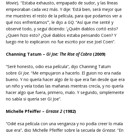
Movie
)
.
“Estaba exhausto, empapado de sudor, y las líneas
empeoraban cada vez más. Y dije: ‘Está bien, será mejor que
me muestres el resto de la película, para que podamos ver a
qué nos enfrentamos’”, le dijo a
GQ
. “Así que me senté y
observé todo, y seguí diciendo: ‘¿Quién diablos cortó esto?
¿Quien hizo esto? ¿Qué diablos estaba pensando Coen? Y
luego me lo explicaron: no fue escrito por ese Joel Coen”.
Channing Tatum –
GI Joe: The Rise of Cobra
(2009)
“Seré honesto, odio esa película”, dijo Channing Tatum
sobre
GI Joe
. “Me empujaron a hacerlo. El guion no era nada
bueno. Y no quería hacer algo de lo que era fan desde que era
un niño y veía todas las mañanas mientras crecía, y no quería
hacer algo que fuera, primero, malo. Y segundo, simplemente
no sabía si quería ser GI Joe”.
Michelle Pfeiffer –
Grease 2
(1982)
“Odié esa película con una venganza y no podía creer lo mala
que era”, dijo Michelle Pfeiffer sobre la secuela de
Grease
. “En