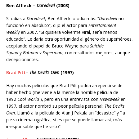
Ben Affleck –
Daredevil
(2003)
Si odias a
Daredevil
, Ben Affleck lo odia más. “
Daredevil
no
funcionó en absoluto”, dijo el actor para
Entertainment
Weekly
en 2007. “Si quisiera volverme viral, sería menos
educado”. Le daría otra oportunidad al género de superhéroes,
aceptando el papel de Bruce Wayne para
Suicide
Squad
y
Batman v Superman
, con resultados mejores, aunque
decepcionantes.
Brad Pitt
–
The Devil’s Own
(1997)
Hay muchas películas que Brad Pitt podría arrepentirse de
haber hecho (me viene a la mente la horrible película de
1992
Cool World
), pero en una entrevista con
Newsweek
en
1997, el actor nombró su peor película personal:
The Devil’s
Own
. Llamó a la película de Alan J Pakula un “desastre” y “la
pieza cinematográfica, si es que se puede llamar así, más
irresponsable que he visto”.