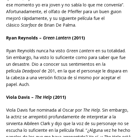
ese momento yo era joven y no sabía lo que me convenía”.
Afortunadamente, el olfato de Pfeiffer para un buen guion
mejoró rápidamente, y su siguiente película fue el
clásico
Scarface
de Brian De Palma.
Ryan Reynolds –
Green Lantern
(2011)
Ryan Reynolds nunca ha visto
Green Lantern
en su totalidad.
Sin embargo, ha visto lo suficiente como para saber que fue
un desastre. Dio a conocer sus sentimientos en
l
a
película
Deadpool
de 201, en la que el personaje le dispara en
la cabeza a una versión ficticia de sí mismo por aceptar el
papel. Auch.
Viola Davis –
The Help
(2011)
Viola Davis fue nominada al Oscar por
The Help
. Sin embargo,
la actriz se arrepintió profundamente de interpretar a la
sirvienta Aibileen Clark y dijo que la voz de su personaje no se
escucha lo suficiente en la película final. “¿Alguna vez he hecho
papeles de los que me haya arrepentido? Yo sí, y
The Help
está