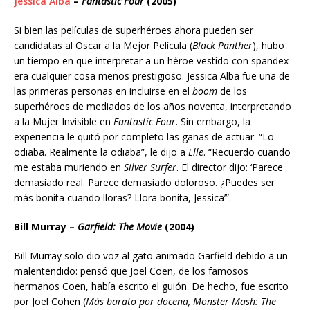
Jessica Alba
–
Fantastic Four
(2005)
Si bien las películas de superhéroes ahora pueden ser
candidatas al Oscar a la Mejor Película (
Black Panther
), hubo
un tiempo en que interpretar a un héroe vestido con spandex
era cualquier cosa menos prestigioso. Jessica Alba fue una de
las primeras personas en incluirse en el
boom
de los
superhéroes de mediados de los años noventa, interpretando
a la Mujer Invisible en
Fantastic Four
. Sin embargo, la
experiencia le quitó por completo las ganas de actuar. “Lo
odiaba. Realmente la odiaba”, le dijo a
Elle
. “Recuerdo cuando
me estaba muriendo en
Silver Surfer
. El director dijo: ‘Parece
demasiado real. Parece demasiado doloroso. ¿Puedes ser
más bonita cuando lloras? Llora bonita, Jessica’”.
Bill Murray –
Garfield: The Movie
(2004)
Bill Murray solo dio voz al gato animado Garfield debido a un
malentendido: pensó que Joel Coen, de los famosos
hermanos Coen, había escrito el guión. De hecho, fue escrito
por Joel Cohen (
Más barato por docena, Monster Mash: The