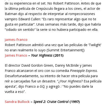
de su experiencia en el set. No Robert Pattinson. Antes de que
la última película de Crepúsculo llegara a los cines, el actor de
Batman dijo al respecto de interpretar al rompecorazones
vampiro Edward Cullen: “Es raro representar algo que no te
gusta en particular”. Unas semanas más tarde, dijo que habría
“odiado sin sentido” la serie si no hubiera participado en ella.
james-franco
Robert Pattinson admitió una vez que las películas de ‘Twilight’
no eran realmente lo suyo (Summit Entertainment[)
James Franco
–
Your Highness
(2011)
El director David Gordon Green, Danny McBride y James
Franco alcanzaron el oro con su comedia
Pineapple Express
.
Desafortunadamente, su intento de hacer otra película para
reír a carcajadas fue un desastre. “¿
Your Highness
? Esa película
apesta”, dijo Franco a
GQ,
y agregó
:
“No puedes darle la
vuelta a eso”.
Sandra Bullock
–
Speed 2: Cruise Control
(1997)