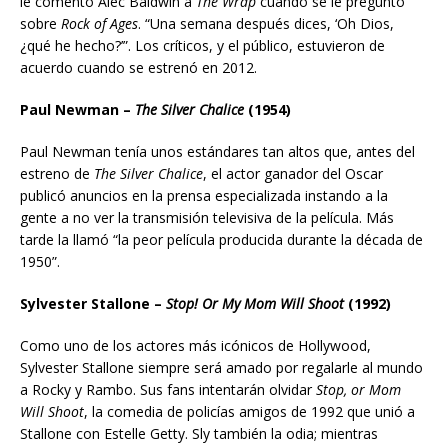
le comentó Alec Baldwin a
The Wrap
cuando se le preguntó
sobre
Rock of Ages
. “Una semana después dices, ‘Oh Dios,
¿qué he hecho?’”. Los críticos, y el público, estuvieron de
acuerdo cuando se estrenó en 2012.
Paul Newman –
The Silver Chalice
(1954)
Paul Newman tenía unos estándares tan altos que, antes del
estreno de
The Silver Chalice
, el actor ganador del Oscar
publicó anuncios en la prensa especializada instando a la
gente a no ver la transmisión televisiva de la película. Más
tarde la llamó “la peor película producida durante la década de
1950”.
Sylvester Stallone –
Stop! Or My Mom Will Shoot
(1992)
Como uno de los actores más icónicos de Hollywood,
Sylvester Stallone siempre será amado por regalarle al mundo
a Rocky y Rambo. Sus fans intentarán olvidar
Stop, or Mom
Will Shoot
, la comedia de policías amigos de 1992 que unió a
Stallone con Estelle Getty. Sly también la odia; mientras