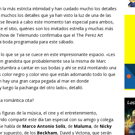
 la más estricta intimidad y han cuidado mucho los detalles
muchos los detalles que ya han visto la luz de una de las
se llevará a cabo este momento tan especial para ambos,
 el sitio, quiénes son los invitados estrella y muchas más
l show de Telemundo confirmaba que el The Perez Art
la boda programada para este sábado.
 lo que se ya se cuece en este impresionante espacio. «Les
ien grandota que probablemente sea la misma de Marc
stumbra a cantar en sus bodas y ahí se está montando una
 color negro y color vino que están adornando todo lo que
n hay una gran carpa pegada al mar en donde
 luego la pachanga del otro lado», detalló.
a romántica cita?
s figuras de la música, el cine y el entretenimiento,
ido compartir este día tan especial con su amigo y colega.
 Se habla de
Marco Antonio Solís
, de
Maluma
, de
Nicky
or supuesto, de los
Beckham
, David y Victoria, que serán