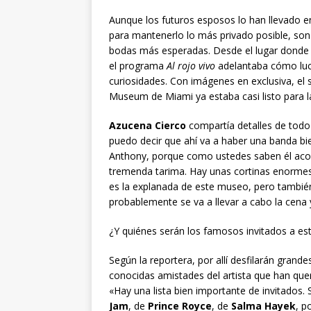
Aunque los futuros esposos lo han llevado en
para mantenerlo lo más privado posible, son 
bodas más esperadas. Desde el lugar donde 
el programa
Al rojo vivo
adelantaba cómo luce
curiosidades. Con imágenes en exclusiva, e
Museum de Miami ya estaba casi listo para 
Azucena Cierco
compartía detalles de todo
puedo decir que ahí va a haber una banda b
Anthony, porque como ustedes saben él aco
tremenda tarima. Hay unas cortinas enormes
es la explanada de este museo, pero tambié
probablemente se va a llevar a cabo la cena y
¿Y quiénes serán los famosos invitados a est
Según la reportera, por allí desfilarán grande
conocidas amistades del artista que han quer
«Hay una lista bien importante de invitados.
Jam
, de
Prince Royce
, de
Salma Hayek
, p