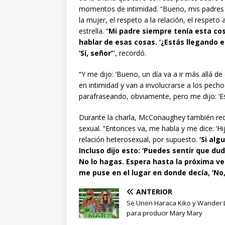
momentos de intimidad. “Bueno, mis padres
la mujer, el respeto a la relación, el respeto 
estrella. “
Mi padre siempre tenía esta c
hablar de esas cosas. ‘¿Estás llegando e
‘Sí, señor’
”, recordó.
“Y me dijo: ‘Bueno, un día va a ir más allá d
en intimidad y van a involucrarse a los pecho
parafraseando, obviamente, pero me dijo: ‘Es
Durante la charla, McConaughey también rec
sexual. “Entonces va, me habla y me dice: ‘
relación heterosexual, por supuesto.
‘Si alg
Incluso dijo esto: ‘Puedes sentir que du
No lo hagas. Espera hasta la próxima vez
me puse en el lugar en donde decía, ‘No
ANTERIOR
Se Unen Haraca Kiko y Wander 
para producir Mary Mary