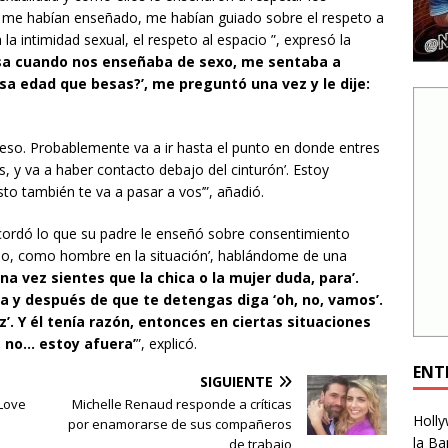
 me habían enseñado, me habían guiado sobre el respeto a
a la intimidad sexual, el respeto al espacio ”, expresó la
osa cuando nos enseñaba de sexo, me sentaba a
sa edad que besas?’, me preguntó una vez y le dije:
e eso. Probablemente va a ir hasta el punto en donde entres
s, y va a haber contacto debajo del cinturón’. Estoy
to también te va a pasar a vos’”, añadió.
ordó lo que su padre le enseñó sobre consentimiento
Hijo, como hombre en la situación’, hablándome de una
una vez sientes que la chica o la mujer duda, para’.
da y después de que te detengas diga ‘oh, no, vamos’.
’. Y él tenía razón, entonces en ciertas situaciones
, no… estoy afuera’
”, explicó.
ENT
SIGUIENTE
Love
Michelle Renaud responde a críticas
Holly
por enamorarse de sus compañeros
la Ba
de trabajo