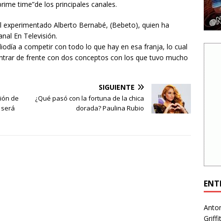
rime time”de los principales canales.
al experimentado Alberto Bernabé, (Bebeto), quien ha
nal En Televisión.
iodía a competir con todo lo que hay en esa franja, lo cual
ontrar de frente con dos conceptos con los que tuvo mucho
SIGUIENTE
ción de
¿Qué pasó con la fortuna de la chica
 será
dorada? Paulina Rubio
ENT
Anto
Griff