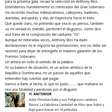
para la próxima gala, recaer la selección en Anthony Ríos.
Entendemos humildemente es merecedor del Gran Soberano.
Ha recorrido muchas millas(caminos, callejones, badenes,
avenidas, autopista), y vías de trayectoria hacia el éxito.
Que quede claro, no pretendo que sea lo yo pienso, también
«si mi verdad es martillo, perdonen el disgusto», como dice
una frase de la composición del cantante “Yo”.
Aunque en reiteradas veces, Anthony Ríos ha dado
declaraciones no le importa las premiaciones, eso no debe ser
razones para dejar de entregarle el máximo galardón de los
Premios Soberano.
Un artista en todo el sentido de la palabra.
En su balance de situación, es un activo artístico de la
República Dominicana, no un pasivo de aquellos que
entienden hay cuentas que pagar.
Vamos a darle al Niche, lo que es justo……… que mañana no
sea una fatalidad y perdonen por el disgusto
ANTERIOR
Actor Christian Bale y sus Peligrosos cambios
físicos: La Fabulosa Cantidad de Kilos que Subió y
Bajó para Actuar en 10 películas