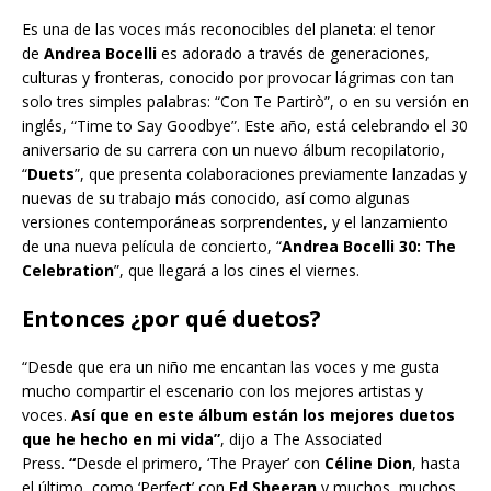
Es una de las voces más reconocibles del planeta: el tenor
de
Andrea Bocelli
es adorado a través de generaciones,
culturas y fronteras, conocido por provocar lágrimas con tan
solo tres simples palabras: “Con Te Partirò”, o en su versión en
inglés, “Time to Say Goodbye”. Este año, está celebrando el 30
aniversario de su carrera con un nuevo álbum recopilatorio,
“
Duets
”, que presenta colaboraciones previamente lanzadas y
nuevas de su trabajo más conocido, así como algunas
versiones contemporáneas sorprendentes, y el lanzamiento
de una nueva película de concierto, “
Andrea Bocelli 30: The
Celebration
”, que llegará a los cines el viernes.
Entonces ¿por qué duetos?
“Desde que era un niño me encantan las voces y me gusta
mucho compartir el escenario con los mejores artistas y
voces.
Así que en este álbum están los mejores duetos
que he hecho en mi vida”
, dijo a The Associated
Press.
“
Desde el primero, ‘The Prayer’ con
Céline Dion
, hasta
el último, como ‘Perfect’ con
Ed Sheeran
y muchos, muchos