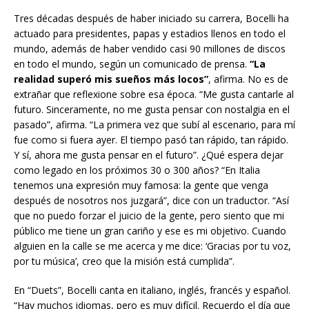
Tres décadas después de haber iniciado su carrera, Bocelli ha
actuado para presidentes, papas y estadios llenos en todo el
mundo, además de haber vendido casi 90 millones de discos
en todo el mundo, según un comunicado de prensa.
“La
realidad superó mis sueños más locos”
, afirma. No es de
extrañar que reflexione sobre esa época. “Me gusta cantarle al
futuro. Sinceramente, no me gusta pensar con nostalgia en el
pasado”, afirma. “La primera vez que subí al escenario, para mí
fue como si fuera ayer. El tiempo pasó tan rápido, tan rápido.
Y sí, ahora me gusta pensar en el futuro”. ¿Qué espera dejar
como legado en los próximos 30 o 300 años? “En Italia
tenemos una expresión muy famosa: la gente que venga
después de nosotros nos juzgará”, dice con un traductor. “Así
que no puedo forzar el juicio de la gente, pero siento que mi
público me tiene un gran cariño y ese es mi objetivo. Cuando
alguien en la calle se me acerca y me dice: ‘Gracias por tu voz,
por tu música’, creo que la misión está cumplida”.
En “Duets”, Bocelli canta en italiano, inglés, francés y español.
“Hay muchos idiomas, pero es muy difícil. Recuerdo el día que