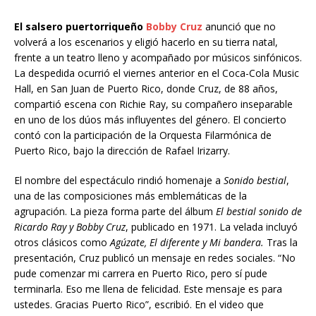
E
l salsero puertorriqueño
Bobby Cruz
anunció que no
volverá a los escenarios y eligió hacerlo en su tierra natal,
frente a un teatro lleno y acompañado por músicos sinfónicos.
La despedida ocurrió el viernes anterior en el Coca-Cola Music
Hall, en San Juan de Puerto Rico, donde Cruz, de 88 años,
compartió escena con Richie Ray, su compañero inseparable
en uno de los dúos más influyentes del género. El concierto
contó con la participación de la Orquesta Filarmónica de
Puerto Rico, bajo la dirección de Rafael Irizarry.
El nombre del espectáculo rindió homenaje a
Sonido bestial
,
una de las composiciones más emblemáticas de la
agrupación. La pieza forma parte del álbum
El bestial sonido de
Ricardo Ray y Bobby Cruz
, publicado en 1971. La velada incluyó
otros clásicos como
Agúzate, El diferente y Mi bandera.
Tras la
presentación, Cruz publicó un mensaje en redes sociales. “No
pude comenzar mi carrera en Puerto Rico, pero sí pude
terminarla. Eso me llena de felicidad. Este mensaje es para
ustedes. Gracias Puerto Rico”, escribió. En el video que