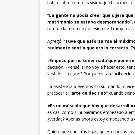
habló sobre cómo es vivir bajo el escrutinio p
“La gente no podía creer que dijera que
matrimonio se estaba desmoronando”,
d
torno a la toma de posesión de Trump o las s
Agregó: “
Tuve que esforzarme al máximo 
realmente sentía que era lo correcto. Eso
«
Empezó por no tener nada que ponerm
decisión. «Pensé: si no voy a hacer esto, ten
vestido listo, ¿no? Porque es tan fácil decir
La asistencia a eventos sin su marido, o vice
practicar el “
arte de decir no”
cuando siente
«Es un músculo que hay que desarrollar
es casi como si hubiéramos empezado a entre
¿verdad? Apenas ahora estoy empezando a de
Quiero que nuestras hijas, quiero que las jó