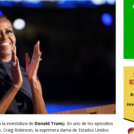
 la investidura de
Donald Trum
p. En uno de los episodios
, Craig Robinson, la exprimera dama de Estados Unidos