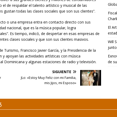
Glob
el de respaldar el talento artístico y musical de las
s gustan todas las clases sociales que son sus clientes”.
Fisca
Charl
cto o una empresa entra en contacto directo con sus
El Ar
dad nacional, que es la música popular, logra
estad
eales”. Es tiempo, indicó, de despertar en esas empresas de
entes clases sociales y que son sus clientes masivos.
Will 
junto
 Turismo, Francisco Javier García, y la Presidencia de la
Exno
 y apoyan las actividades artísticas con música
de su
l Dominicana y algunas estaciones de radio y televisión.
SIGUIENTE
r
JLo: «Estoy Muy Feliz con mi Familia,
mis Jijos, mi Esposo»
3
Themes