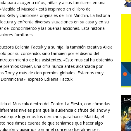
mada para acoger a niños, niñas y a sus familiares en una
atilda el Musical» está inspirado en el libro del
is Kelly y canciones originales de Tim Minchin. La historia
lectura y enfrenta diversas situaciones en su casa y en su
r del conocimiento y las buenas acciones. Esta historia
alores familiares.
ctora Edilenia Tactuk y a su hija, la también creativa Alicia
olo por su contenido, sino también por el diseño del
entretenimiento de los asistentes. «Este musical ha obtenido
 premios Olivier, una cifra nunca antes alcanzada por
ios Tony y más de cien premios globales. Estamos muy
 Dominicana», expresó Edilenia Tactuk.
ilda el Musical» dentro del Teatro La Fiesta, con cómodas
diferentes niveles para que la audiencia disfrute del show y
Desde que logramos los derechos para hacer Matilda, el
ato nos dimos cuenta de que teníamos que hacer algo
evolución y quisimos tomar el concepto literalmente»,