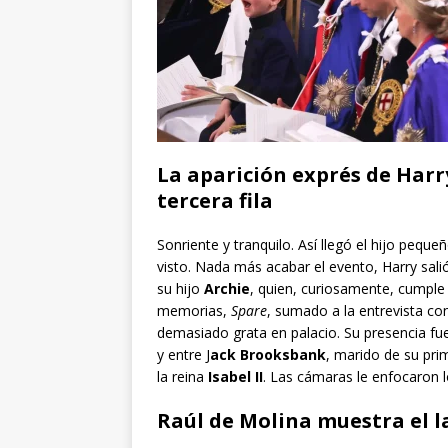
La aparición exprés de Harr
tercera fila
Sonriente y tranquilo. Así llegó el hijo peque
visto. Nada más acabar el evento, Harry sali
su hijo
Archie
, quien, curiosamente, cumple
memorias,
Spare
, sumado a la entrevista c
demasiado grata en palacio. Su presencia fue r
y entre J
ack Brooksbank
, marido de su pr
la reina
Isabel II
. Las cámaras le enfocaron l
Raúl de Molina muestra el 