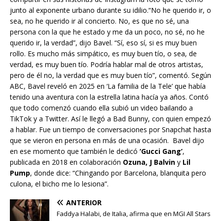
junto al exponente urbano durante su idilio.“No he querido ir, o
sea, no he querido ir al concierto. No, es que no sé, una
persona con la que he estado y me da un poco, no sé, no he
querido ir, la verdad”, dijo Bavel. “Sí, eso sí, si es muy buen
rollo. Es mucho más simpático, es muy buen tío, o sea, de
verdad, es muy buen tío. Podría hablar mal de otros artistas,
pero de él no, la verdad que es muy buen tío”, comentó. Según
ABC, Bavel reveló en 2025 en ‘La familia de la Tele’ que había
tenido una aventura con la estrella latina hacía ya años. Contó
que todo comenzó cuando ella subió un video bailando a
TikTok y a Twitter. Así le llegó a Bad Bunny, con quien empezó
a hablar. Fue un tiempo de conversaciones por Snapchat hasta
que se vieron en persona en más de una ocasión. Bavel dijo
en ese momento que también le dedicó
‘Gucci Gang’
,
publicada en 2018 en colaboración
Ozuna, J Balvin
y
Lil
Pump
, donde dice: “Chingando por Barcelona, blanquita pero
culona, el bicho me lo lesiona”.
ANTERIOR
Faddya Halabi, de Italia, afirma que en MGI All Stars