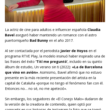
La actriz de cine para adultos e influencer española
Claudia
Bavel
aseguró haber mantenido un romance con el astro
puertorriqueño
Bad Bunny
en el año 2017.
Al ser contactada por el periodista
Javier de Hoyos
en el
programa RTVE Play, la modelo insinuó haber inspirado una de
las frases del éxito
‘Tití me preguntó’
,
incluido en su quinto
álbum de estudio, Un verano sin ti (2022):
«La de Barcelona
que vino en avión»
. Asimismo, Bavel afirmó que no estuvo
presente en la más reciente presentación del artista en la
capital de Cataluña «porque no tengo el fenómeno fan con él.
Entonces no… no sé, no me apeteció».
Sin embargo, los seguidores de «El Conejo Malo» dudaron de
la versión de la creadora de contenido, quien optó por
compartir en sus historias de Instagram la foto que se tomó