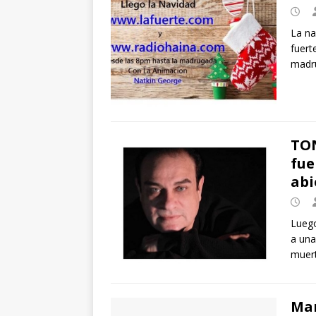
La na
fuert
madr
TON
fue
abi
Luego
a una
muer
Man