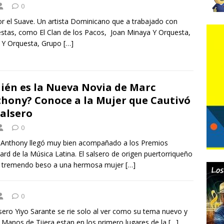
0
r el Suave. Un artista Dominicano que a trabajado con
stas, como El Clan de los Pacos, Joan Minaya Y Orquesta,
 Y Orquesta, Grupo
[…]
ién es la Nueva Novia de Marc
hony? Conoce a la Mujer que Cautivó
Salsero
0
Anthony llegó muy bien acompañado a los Premios
oard de la Música Latina. El salsero de origen puertorriqueño
o tremendo beso a una hermosa mujer
[…]
0
lsero Yiyo Sarante se rie solo al ver como su tema nuevo y
 Manos de Tijera estan en los primero lugares de la
[…]