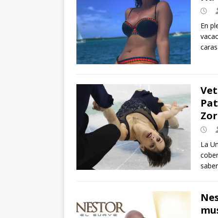
En pl
vacac
cara
Vet
Pat
Zor
La Un
cober
saber
Nes
mus