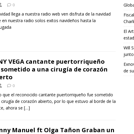
Glob
0
vidad llega a nuestra radio web ven disfruta de la navidad
Fisca
e en nuestra radio solos exitos navideños hasta la
Charl
ugada
El Ar
estad
Will 
junto
Y VEGA cantante puertorriqueño
Exno
 sometido a una cirugía de corazón
de su
erto
0
 que el reconocido cantante puertorriqueño fue sometido
 cirugía de corazón abierto, por lo que estuvo al borde de la
te, ahora se
[…]
ny Manuel ft Olga Tañon Graban un