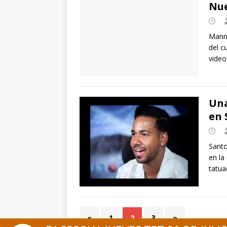
Nu
Mann
del c
video 
Una
en 
Sant
en la
tatua
«
1
2
3
»