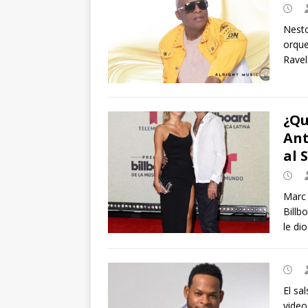
Nesto
orque
Ravel
¿Qu
Ant
al 
Marc 
Billb
le di
El sa
video