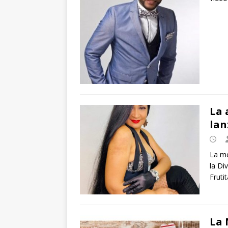
La 
lan
La me
la Di
Fruti
La 