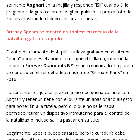
sonriente
Asghari
en la mejilla y responde ”íSí!” cuando él le
pregunta si le gusta el anillo. Asghari publicó su propia foto de
Spears mostrando el dedo anular a la cámara.
Britney Spears se mostró en topless en medio de la
batalla legal con su padre
El anillo de diamante de 4 quilates lleva grabado en el interior
“leona” porque es el apodo con el que él la llama, informó la
empresa
Forever Diamonds
NY
en un comunicado. La pareja
se conoció en el set del video musical de “Slumber Party” en
2016.
La cantante le dijo a un juez en junio que quería casarse con
Asghari y tener un bebé con él durante un apasionado alegato
para poner fin a la tutela, pero dijo que no se le había
permitido retirar un dispositivo intrauterino para el control de
la natalidad o incluso salir a pasear en su auto.
Legalmente, Spears puede casarse, pero la curaduría debe
aprobarlo, al igual que otras decisiones importantes de vida.